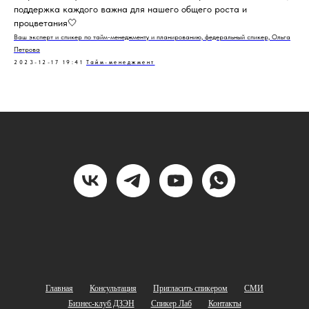
поддержка каждого важна для нашего общего роста и
процветания🤍
Ваш эксперт и спикер по тайм-менеджменту и планированию, федеральный спикер, Ольга
Петрова
2023-12-17 19:41
Тайм-менеджмент
Главная
Консультация
Пригласить спикером
СМИ
Бизнес-клуб ДЗЭН
Спикер Лаб
Контакты