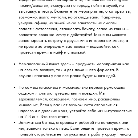
пикник/шашлык, экскурсии по городу, пойти в музей, на
выставку, в театр. Включите те мероприятия, о которых вы,
возможно, долго мечтали, но откладывали. Например,
увидели афишу, но зимой из-за занятости не смогли
попасть: фотоссесия, станцевать бачату, лепка из глины –
воплотите свою же мечту и действуйте! Также вы можете
запланировать встречу с друзьями в интересном месте, а
не просто за очередным застольем – подумайте, как
провести время в кайф и с пользой.
Немаловажный пункт здесь – продумать мероприятия как
на свежем воздухе, так и для домашнего формата. В
случае непогоды у вас все равно будет много идей.
Но самым классным и максимально перезагружающим
отдыхом я считаю путешествия и поездки. Мы
вдохновляемся, созерцаем, познаем мир, расширяем
мышление. Если у вас нет возможности отправиться
надолго и в далекие края, устройте себе мини-путешествие
на 2-3 дня. Это того стоит.
Заниматься бытом, огородом и работой на каникулах или
нет, зависит только от вас. Если решите провести время с
пользой старайтесь не погружаться в работу сразу 1 числа