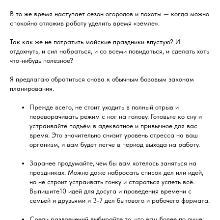
В то же время наступает сезон огородов и пахоты — когда можно
спокойно отложив работу уделить время «земле».
Так как же не потратить майские праздники впустую? И
отдохнуть, и сил набраться, и со всеми повидаться, и сделать хоть
что-нибудь полезное?
Я предлагаю обратиться снова к обычным базовым законам
планирования.
Прежде всего, не стоит уходить в полный отрыв и
переворачивать режим с ног на голову. Готовьте ко сну и
устраивайте подъём в адекватное и привычное для вас
время. Это значительно снизит уровень стресса на ваш
организм, и вам будет легче в период выхода на работу.
Заранее продумайте, чем бы вам хотелось заняться на
праздниках. Можно даже набросать список дел или идей,
но не строит устраивать гонку и стараться успеть всё.
Выпишите10 идей для досуга и проведения времени с
семьей и друзьями и 3-7 дел бытового и рабочего формата.
Среди развлечений выбирайте то, что вам более по душе: