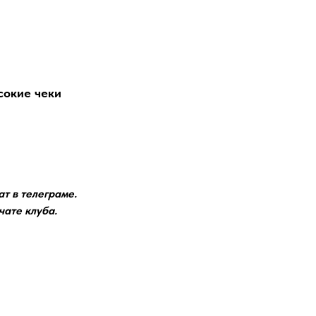
сокие чеки
ат в телеграме.
чате клуба.